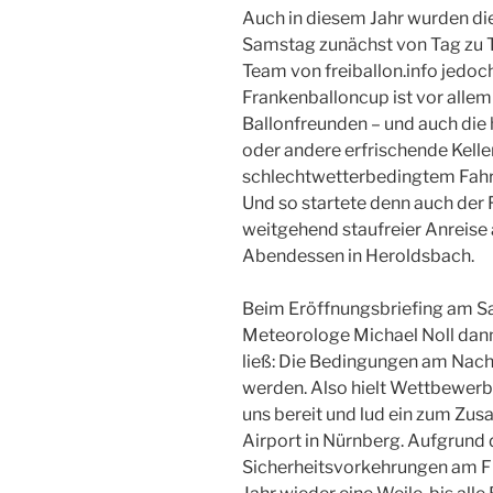
Auch in diesem Jahr wurden di
Samstag zunächst von Tag zu Ta
Team von freiballon.info jedoc
Frankenballoncup ist vor alle
Ballonfreunden – und auch die 
oder andere erfrischende Kelle
schlechtwetterbedingtem Fahrta
Und so startete denn auch der
weitgehend staufreier Anreise
Abendessen in Heroldsbach.
Beim Eröffnungsbriefing am Sa
Meteorologe Michael Noll dann
ließ: Die Bedingungen am Nachm
werden. Also hielt Wettbewerbs
uns bereit und lud ein zum Zus
Airport in Nürnberg. Aufgrund 
Sicherheitsvorkehrungen am Fl