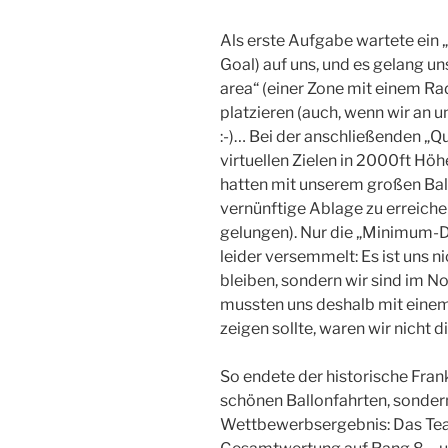
Als erste Aufgabe wartete ein
Goal) auf uns, und es gelang un
area“ (einer Zone mit einem Ra
platzieren (auch, wenn wir an 
:-)… Bei der anschließenden „Qu
virtuellen Zielen in 2000ft Höh
hatten mit unserem großen Ballo
vernünftige Ablage zu erreiche
gelungen). Nur die „Minimum-
leider versemmelt: Es ist uns 
bleiben, sondern wir sind im N
mussten uns deshalb mit einem 
zeigen sollte, waren wir nicht d
So endete der historische Fran
schönen Ballonfahrten, sonder
Wettbewerbsergebnis: Das Team 