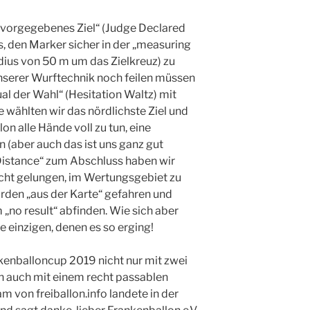
 „vorgegebenes Ziel“ (Judge Declared
s, den Marker sicher in der „measuring
dius von 50 m um das Zielkreuz) zu
unserer Wurftechnik noch feilen müssen
al der Wahl“ (Hesitation Waltz) mit
e wählten wir das nördlichste Ziel und
n alle Hände voll zu tun, eine
n (aber auch das ist uns ganz gut
Distance“ zum Abschluss haben wir
nicht gelungen, im Wertungsgebiet zu
orden „aus der Karte“ gefahren und
„no result“ abfinden. Wie sich aber
ie einzigen, denen es so erging!
kenballoncup 2019 nicht nur mit zwei
n auch mit einem recht passablen
von freiballon.info landete in der