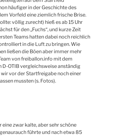
 Beteiligten auf dem Startfeld
on häufiger in der Geschichte des
m Vorfeld eine ziemlich frische Brise.
lte: völlig zurecht) hieß es ab 15 Uhr
nächst für den „Fuchs“, und kurze Zeit
 ersten Teams hatten dabei noch reichlich
ntrolliert in die Luft zu bringen. Wie
en ließen die Böen aber immer mehr
Team von freiballon.info mit dem
n D-OTIB vergleichsweise anständig
 wir vor der Startfreigabe noch einer
assen mussten (s. Fotos).
r eine zwar kalte, aber sehr schöne
zogenaurauch führte und nach etwa 85