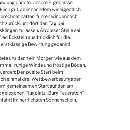
andung endete. Unsere Ergebnisse
klich gut, aber nachdem wir eigentlich
 gerechnet hatten, fuhren wir dennoch
ch zurück, um dort den Tag bei
lingen zu lassen. An dieser Stelle sei
ed Eckstein ausdrücklich für die
 erstklassige Bewirtung gedankt!
tete uns dann ein Morgen wie aus dem
immel, ruhige Winde und frostige Böden.
 werden: Der zweite Start beim
och einmal drei Wettbewerbsaufgaben
zum gemeinsamen Start auf den am
 gelegenen Flugplatz „Burg Feuerstein“
fahrt im herrlichsten Sonnenschein.