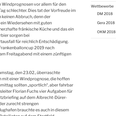
e Windprognosen vor allem für den
Wettbewerbe
g schlechter. Dies tat der Vorfreude im
DM 2018
h keinen Abbruch, denn der
m ein Wiedersehen mit guten
Gera 2018
herzhafte fränkische Küche und das ein
OKM 2018
rbier sorgen bei
usfall für reichlich Entschädigung.
 Frankenballoncup 2019 nach
 am Freitagabend mit einem zünftigen
mstag, den 23.02., überraschte
 mit einer Windprognose, die hoffen
ittag sollten „sportlich“, aber fahrbar
leiter Florian Fuchs vier Aufgaben für
atzbriefing auf dem Albrecht-Dürer-
der zurecht strengen
ughafen brauchte es auch in diesem