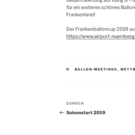
Gesamtwertung auf Rang 8 – und
für ein weiteres schönes Ball
Frankenland!
Der Frankenballoncup 2019 au
https://www.airport-nuernber
KATEGORIEN
BALLON-MEETINGS
,
WETT
Beitragsnavigation
Vorheriger
ZURÜCK
Beitrag
Saisonstart 2019