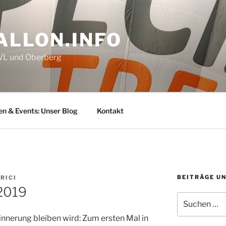
ALLON.INFO
OWL und Oberberg
en & Events: Unser Blog
Kontakt
BEITRÄGE U
RICI
2019
Suchen
nach:
innerung bleiben wird: Zum ersten Mal in