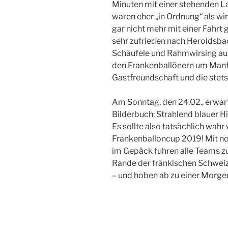
Minuten mit einer stehenden L
waren eher „in Ordnung“ als wir
gar nicht mehr mit einer Fahrt
sehr zufrieden nach Heroldsba
Schäufele und Rahmwirsing ausk
den Frankenballönern um Manfr
Gastfreundschaft und die stets
Am Sonntag, den 24.02., erwar
Bilderbuch: Strahlend blauer H
Es sollte also tatsächlich wahr
Frankenballoncup 2019! Mit n
im Gepäck fuhren alle Teams 
Rande der fränkischen Schweiz
– und hoben ab zu einer Morgen