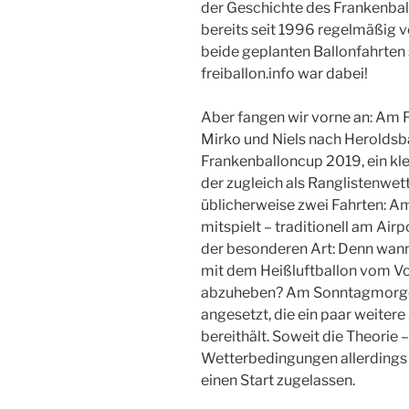
der Geschichte des Frankenbal
bereits seit 1996 regelmäßig v
beide geplanten Ballonfahrten
freiballon.info war dabei!
Aber fangen wir vorne an: Am Fr
Mirko und Niels nach Heroldsbac
Frankenballoncup 2019, ein kle
der zugleich als Ranglistenwe
üblicherweise zwei Fahrten: A
mitspielt – traditionell am Airp
der besonderen Art: Denn wann
mit dem Heißluftballon vom Vo
abzuheben? Am Sonntagmorgen 
angesetzt, die ein paar weiter
bereithält. Soweit die Theorie 
Wetterbedingungen allerdings 
einen Start zugelassen.