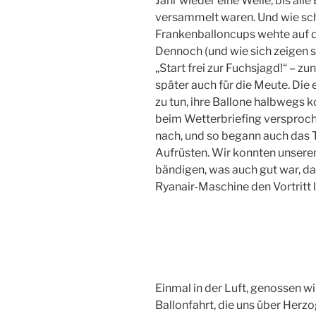
Jahr wieder eine Weile, bis alle
versammelt waren. Und wie sch
Frankenballoncups wehte auf de
Dennoch (und wie sich zeigen sol
„Start frei zur Fuchsjagd!“ – zu
später auch für die Meute. Die
zu tun, ihre Ballone halbwegs ko
beim Wetterbriefing versproch
nach, und so begann auch das 
Aufrüsten. Wir konnten unsere
bändigen, was auch gut war, da
Ryanair-Maschine den Vortritt l
Einmal in der Luft, genossen wi
Ballonfahrt, die uns über Her