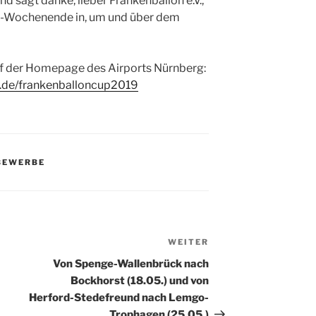
 sagt danke, lieber Frankenballon e.V.,
on-Wochenende in, um und über dem
f der Homepage des Airports Nürnberg:
g.de/frankenballoncup2019
BEWERBE
WEITER
Nächster
Beitrag
Von Spenge-Wallenbrück nach
Bockhorst (18.05.) und von
Herford-Stedefreund nach Lemgo-
Trophagen (25.05.)