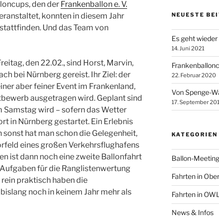
loncups, den der
Frankenballon e. V.
eranstaltet, konnten in diesem Jahr
NEUESTE BE
 stattfinden. Und das Team von
Es geht wieder
14. Juni 2021
eitag, den 22.02., sind Horst, Marvin,
Frankenballonc
h bei Nürnberg gereist. Ihr Ziel: der
22. Februar 2020
iner aber feiner Event im Frankenland,
Von Spenge-Wal
ttbewerb ausgetragen wird. Geplant sind
17. September 20
m Samstag wird – sofern das Wetter
ort in Nürnberg gestartet. Ein Erlebnis
 sonst hat man schon die Gelegenheit,
KATEGORIEN
rfeld eines großen Verkehrsflughafens
ist dann noch eine zweite Ballonfahrt
Ballon-Meetin
e Aufgaben für die Ranglistenwertung
Fahrten in Obe
– rein praktisch haben die
bislang noch in keinem Jahr mehr als
Fahrten in OW
News & Infos