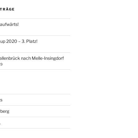
ITRÄGE
 aufwärts!
up 2020 – 3. Platz!
lenbrück nach Melle-Insingdorf
19
gs
rberg
L