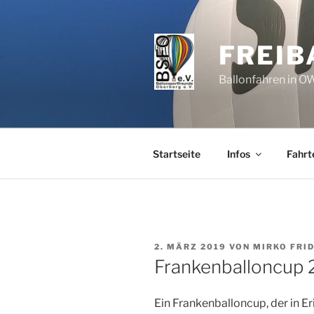
Zum
Inhalt
springen
FREIB
Ballonfahren in 
Startseite
Infos
Fahrt
VERÖFFENTLICHT
2. MÄRZ 2019
VON
MIRKO FRID
AM
Frankenballoncup 
Ein Frankenballoncup, der in Er