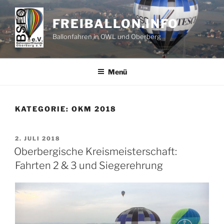
Zum
Inhalt
FREIBALLON.INFO
springen
Ballonfahren in OWL und Oberberg
Menü
KATEGORIE:
OKM 2018
VERÖFFENTLICHT
2. JULI 2018
AM
Oberbergische Kreismeisterschaft:
Fahrten 2 & 3 und Siegerehrung