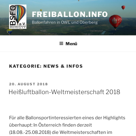
Zum
Inhalt
FREIBALLON.INFO
springen
Ballonfahren in OWL und Oberberg
Menü
KATEGORIE:
NEWS & INFOS
VERÖFFENTLICHT
20. AUGUST 2018
AM
Heißluftballon-Weltmeisterschaft 2018
Für alle Ballonsportinteressierten eines der Highlights
überhaupt: In Österreich finden derzeit
(18.08.-25.08.2018) die Weltmeisterschaften im